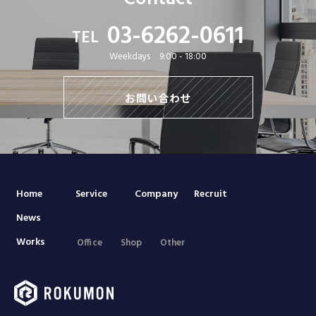
03-6262-0611
TEL
Weekdays 9:00 - 18:00
お問い合わせ
Home
Service
Company
Recruit
News
Works
Office
Shop
Other